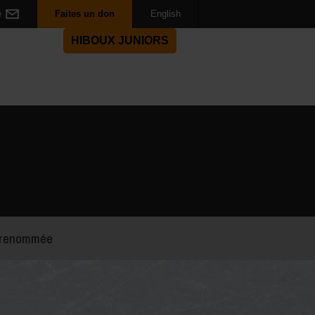
e
Faites un don
English
HIBOUX JUNIORS
a renommée