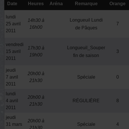
Date
Heures
Aréna
Remarque
Orange
lundi
Longueuil Lundi
14h30 à
25 avril
7
16h00
de Pâques
2011
vendredi
Longueuil_Souper
17h30 à
15 avril
3
19h00
fin de saison
2011
jeudi
20h00 à
7 avril
Spéciale
0
21h30
2011
lundi
20h00 à
4 avril
RÉGULIÈRE
8
21h30
2011
jeudi
20h00 à
31 mars
Spéciale
4
21h30