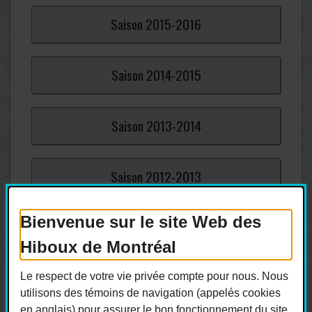
Saison
2015-2016
Saison
2014-2015
Saison
2013-2014
Saison
2012-2013
Bienvenue sur le site Web des
Saison
2011-2012
Hiboux de Montréal
Saison
2010-2011
Le respect de votre vie privée compte pour nous. Nous
utilisons des témoins de navigation (appelés cookies
en anglais) pour assurer le bon fonctionnement du site,