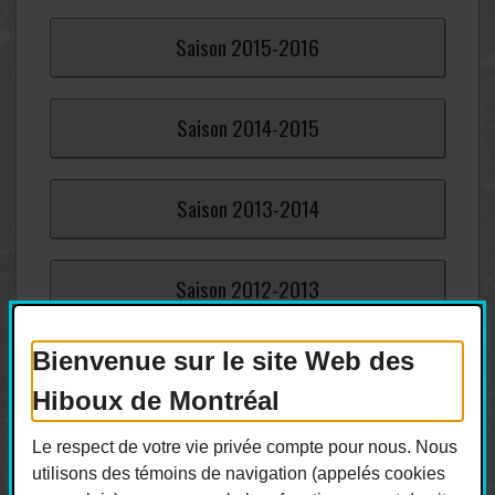
Saison
2015-
2016
Saison
2014-
2015
Saison
2013-
2014
Saison
2012-
2013
Bienvenue sur le site Web des
Saison
2011-
2012
Hiboux de Montréal
Saison
2010-
2011
Le respect de votre vie privée compte pour nous. Nous
utilisons des témoins de navigation (appelés cookies