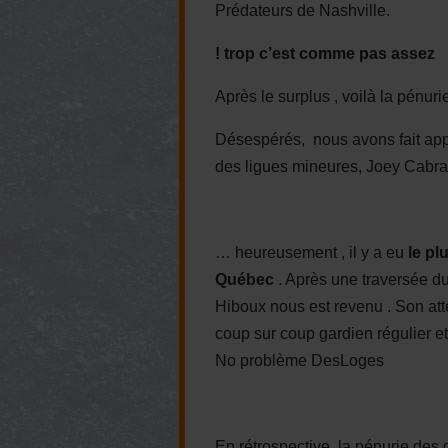
Prédateurs de Nashville.
! trop c’est comme pas assez
Après le surplus , voilà la pénuri
Désespérés, nous avons fait app
des ligues mineures, Joey Cabra
… heureusement , il y a eu
le pl
Québec
. Après une traversée d
Hiboux nous est revenu . Son atter
coup sur coup gardien régulier e
No problème DesLoges
En rétrospective, la pénurie des