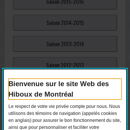
Saison
2015-
2016
Saison
2014-
2015
Saison
2013-
2014
Saison
2012-
2013
Bienvenue sur le site Web des
Saison
2011-
2012
Hiboux de Montréal
Saison
2010-
2011
Le respect de votre vie privée compte pour nous. Nous
utilisons des témoins de navigation (appelés cookies
en anglais) pour assurer le bon fonctionnement du site,
Saison
2009-
2010
ainsi que pour personnaliser et faciliter votre