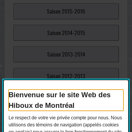
Saison
2015-
2016
Saison
2014-
2015
Saison
2013-
2014
Saison
2012-
2013
Bienvenue sur le site Web des
Saison
2011-
2012
Hiboux de Montréal
Saison
2010-
2011
Le respect de votre vie privée compte pour nous. Nous
utilisons des témoins de navigation (appelés cookies
en anglais) pour assurer le bon fonctionnement du site,