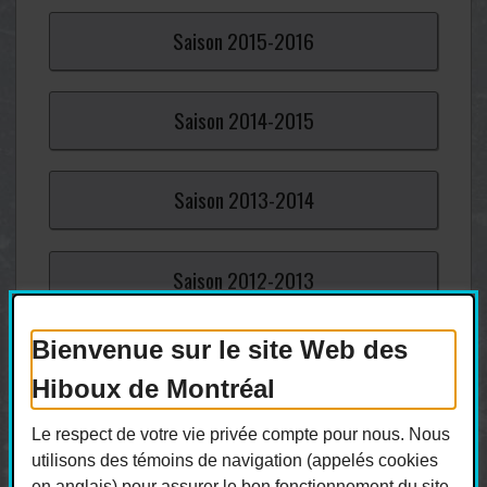
Saison
2015-
2016
Saison
2014-
2015
Saison
2013-
2014
Saison
2012-
2013
Bienvenue sur le site Web des
Saison
2011-
2012
Hiboux de Montréal
Saison
2010-
2011
Le respect de votre vie privée compte pour nous. Nous
utilisons des témoins de navigation (appelés cookies
en anglais) pour assurer le bon fonctionnement du site,