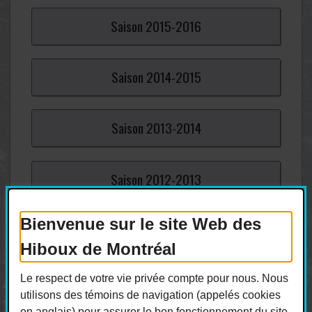
Saison
2015-
2016
Saison
2014-
2015
Saison
2013-
2014
Saison
2012-
2013
Bienvenue sur le site Web des
Saison
2011-
2012
Hiboux de Montréal
Saison
2010-
2011
Le respect de votre vie privée compte pour nous. Nous
utilisons des témoins de navigation (appelés cookies
en anglais) pour assurer le bon fonctionnement du site,