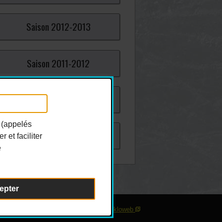
Saison
2012-
2013
Saison
2011-
2012
Saison
2010-
2011
 (appelés
Saison
2009-
2010
 et faciliter
e
epter
sonnaliser les témoins
| Conception :
Ekloweb