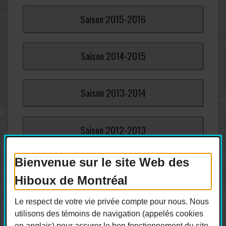
Saison
2015-
2016
Saison
2014-
2015
Saison
2013-
2014
Saison
2012-
2013
Bienvenue sur le site Web des
Saison
2011-
2012
Hiboux de Montréal
Saison
2010-
2011
Le respect de votre vie privée compte pour nous. Nous
utilisons des témoins de navigation (appelés cookies
en anglais) pour assurer le bon fonctionnement du site,