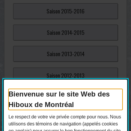
Saison
2015-
2016
Saison
2014-
2015
Saison
2013-
2014
Saison
2012-
2013
Bienvenue sur le site Web des
Saison
2011-
2012
Hiboux de Montréal
Saison
2010-
2011
Le respect de votre vie privée compte pour nous. Nous
utilisons des témoins de navigation (appelés cookies
en anglais) pour assurer le bon fonctionnement du site,