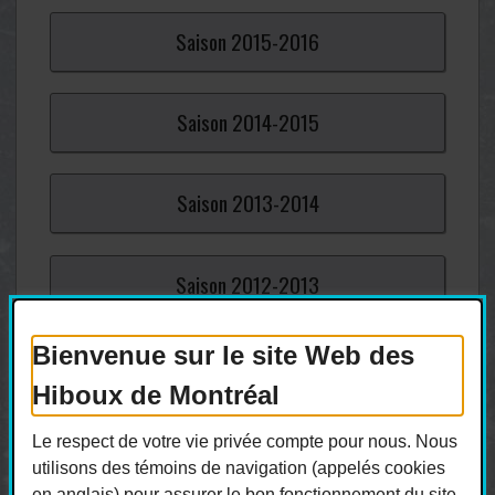
Saison
2015-
2016
Saison
2014-
2015
Saison
2013-
2014
Saison
2012-
2013
Bienvenue sur le site Web des
Saison
2011-
2012
Hiboux de Montréal
Saison
2010-
2011
Le respect de votre vie privée compte pour nous. Nous
utilisons des témoins de navigation (appelés cookies
en anglais) pour assurer le bon fonctionnement du site,