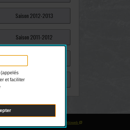
Saison
2012-
2013
Saison
2011-
2012
Saison
2010-
2011
 (appelés
Saison
2009-
2010
 et faciliter
e
epter
sonnaliser les témoins
| Conception :
Ekloweb