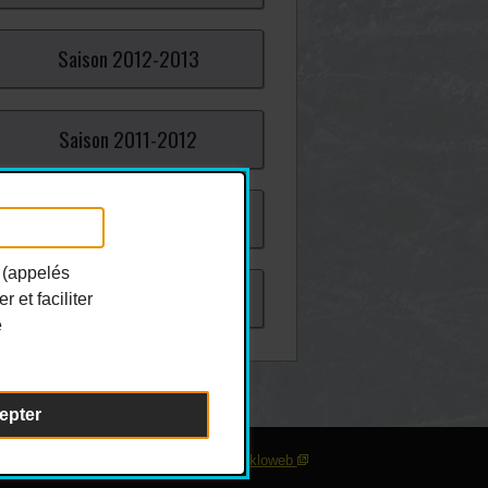
Saison
2012-
2013
Saison
2011-
2012
Saison
2010-
2011
 (appelés
Saison
2009-
2010
 et faciliter
e
epter
sonnaliser les témoins
| Conception :
Ekloweb