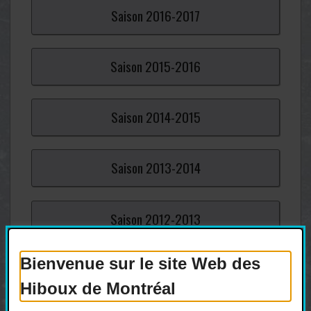
Saison
2016-
2017
Saison
2015-
2016
Saison
2014-
2015
Saison
2013-
2014
Saison
2012-
2013
Bienvenue sur le site Web des
Saison
2011-
2012
Hiboux de Montréal