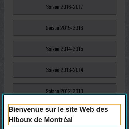
Saison
2016-
2017
Saison
2015-
2016
Saison
2014-
2015
Saison
2013-
2014
Saison
2012-
2013
Bienvenue sur le site Web des
Saison
2011-
2012
Hiboux de Montréal