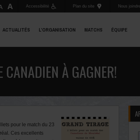
Accessibilité
Plan du site
Nous joindr
ACTUALITÉS
L’ORGANISATION
MATCHS
ÉQUIPE
E CANADIEN À GAGNER!
A
illets pour le match du 23
éal. Ces excellents