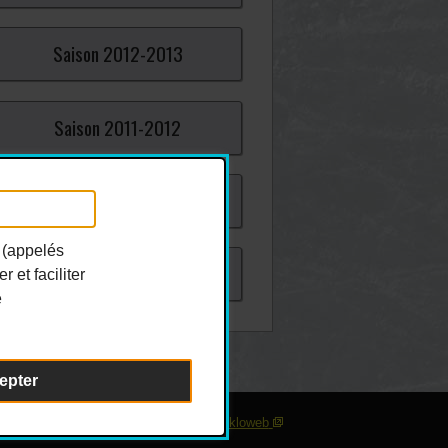
Saison
2012-
2013
Saison
2011-
2012
Saison
2010-
2011
 (appelés
Saison
2009-
2010
 et faciliter
e
epter
sonnaliser les témoins
| Conception :
Ekloweb