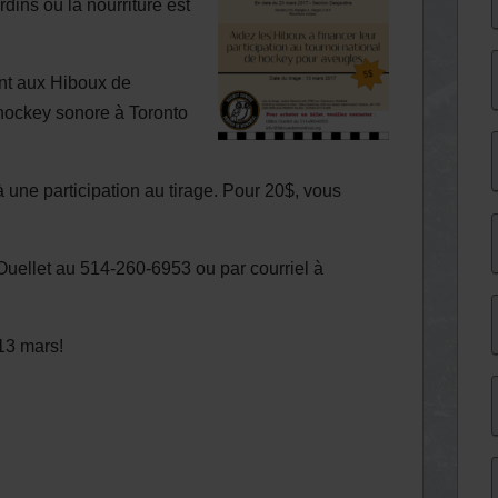
rdins où la nourriture est
ont aux Hiboux de
 hockey sonore à Toronto
à une participation au tirage. Pour 20$, vous
 Ouellet au 514-260-6953 ou par courriel à
 13 mars!