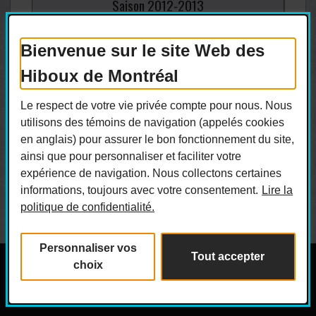
Saison
2012-
2013
Bienvenue sur le site Web des
Saison
2011-
2012
Hiboux de Montréal
Saison
2010-
2011
Le respect de votre vie privée compte pour nous. Nous
utilisons des témoins de navigation (appelés cookies
en anglais) pour assurer le bon fonctionnement du site,
Saison
2009-
2010
ainsi que pour personnaliser et faciliter votre
expérience de navigation. Nous collectons certaines
informations, toujours avec votre consentement.
Lire la
politique de confidentialité.
Personnaliser vos
Tout accepter
choix
Copyright © 2026 Hiboux de Montréal. Tous droits réservés.
Politique de confidentialité
|
Personnaliser les témoins
| Conception :
Ekloweb