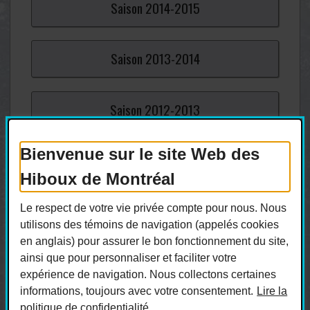
Saison
2014-
2015
Saison
2013-
2014
Saison
2012-
2013
Bienvenue sur le site Web des
Saison
2011-
2012
Hiboux de Montréal
Saison
2010-
2011
Le respect de votre vie privée compte pour nous. Nous
utilisons des témoins de navigation (appelés cookies
en anglais) pour assurer le bon fonctionnement du site,
Saison
2009-
2010
ainsi que pour personnaliser et faciliter votre
expérience de navigation. Nous collectons certaines
informations, toujours avec votre consentement.
Lire la
politique de confidentialité.