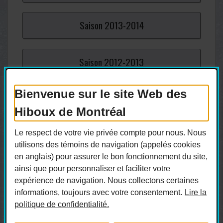
Saison
2013-
2014
Saison
2012-
2013
Bienvenue sur le site Web des
Saison
2011-
2012
Hiboux de Montréal
Saison
2010-
2011
Le respect de votre vie privée compte pour nous. Nous
utilisons des témoins de navigation (appelés cookies
en anglais) pour assurer le bon fonctionnement du site,
Saison
2009-
2010
ainsi que pour personnaliser et faciliter votre
expérience de navigation. Nous collectons certaines
informations, toujours avec votre consentement.
Lire la
politique de confidentialité.